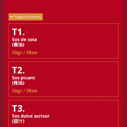
Inapoi la meniu
T1.
Sos de soia
(酱油)
50gr / 5Ron
T2.
Sos picant
(辣油)
50gr / 5Ron
T3.
Sos dulce acrisor
(甜汁)