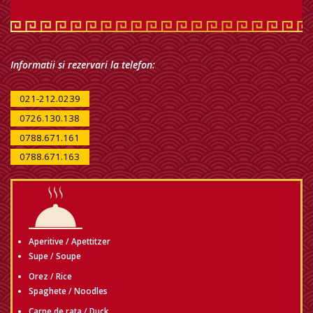
Informatii si rezervari la telefon:
021-212.0239
0726.130.138
0788.671.161
0788.671.163
Aperitive / Apettitzer
Supe / Soupe
Orez / Rice
Spaghete / Noodles
Carne de rata / Duck