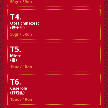
50gr / 5Ron
T4.
Otet chinezesc
(饺子汁)
50gr / 5Ron
T5.
Miere
(蜜)
1buc / 1Ron
T6.
Caserola
(打包盒)
1buc / 1Ron