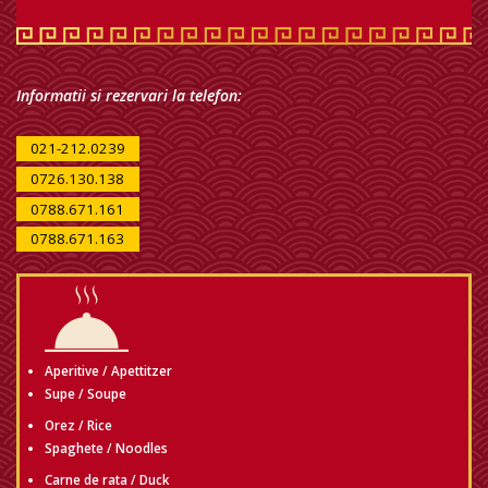
Informatii si rezervari la telefon:
021-212.0239
0726.130.138
0788.671.161
0788.671.163
Aperitive / Apettitzer
Supe / Soupe
Orez / Rice
Spaghete / Noodles
Carne de rata / Duck